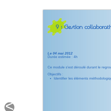
9 : Gestion collaborati
Le 04 mai 2012
Durée estimée : 4h
Ce module s'est déroulé durant le reg
Objectifs :
Identifier les éléments méthodologiq
<