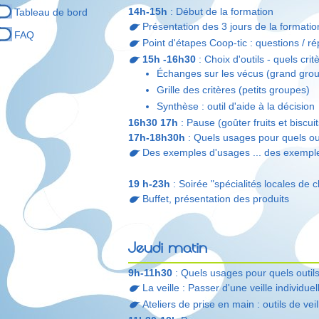
14h-15h
: Début de la formation
Tableau de bord
Présentation des 3 jours de la formatio
FAQ
Point d'étapes Coop-tic : questions / r
15h -16h30
: Choix d'outils - quels crit
Échanges sur les vécus (grand gro
Grille des critères (petits groupes)
Synthèse : outil d'aide à la décision
16h30 17h
: Pause (goûter fruits et biscuit
17h-18h30h
: Quels usages pour quels out
Des exemples d'usages ... des exemple
19 h-23h
: Soirée "spécialités locales de
Buffet, présentation des produits
Jeudi matin
9h-11h30
: Quels usages pour quels outils 
La veille : Passer d'une veille individue
Ateliers de prise en main : outils de veill