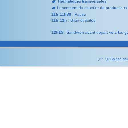
Thématiques transversales
Lancement du chantier de productions c
11h-11h30
: Pause
11h-12h
: Bilan et suites
12h15
: Sandwich avant départ vers les g
(>^_^)> Galope so