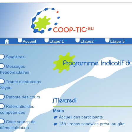
Accueil
Etape 1
Etape2
Etape 3
Stagiaires
Programme indicatif d
Messages
hebdomadaires
Trame d'entretiens
Skype
Refonte des cours
Mercredi
Référentiel des
Matin
compétences
Accueil des participants
Code source de
13h : repas sandwich prévu au gîte
démultiplication