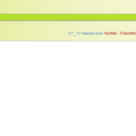
(>^_^)> Galope sous
Yes
Wiki
-
S'identifie