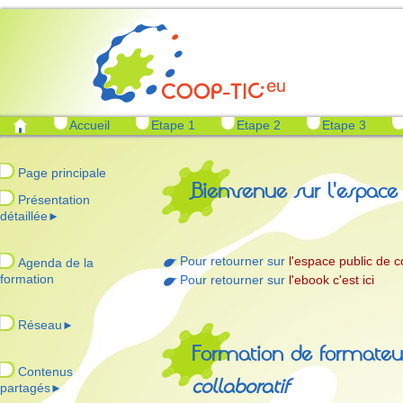
Accueil
Etape 1
Etape 2
Etape 3
Page principale
Bienvenue sur l'espace
Présentation
détaillée
►
Pour retourner sur
l'espace public de co
Agenda de la
formation
Pour retourner sur
l'ebook c'est ici
Réseau
►
Formation de formateur
Contenus
collaboratif
partagés
►