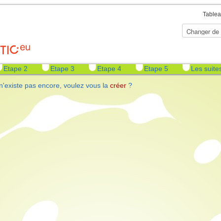
Tablea
Etape 2
Etape 3
Etape 4
Etape 5
Les suite
n'existe pas encore, voulez vous la
créer
?