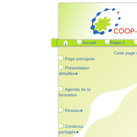
Accueil
Etape 1
Cette page 
Page principale
Présentation
détaillée
►
Agenda de la
formation
Réseau
►
Contenus
partagés
►