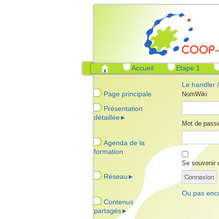
Accueil
Etape 1
Le handler /
Page principale
NomWiki
Présentation
détaillée
►
Mot de pass
Agenda de la
formation
Se souvenir 
Réseau
►
Ou pas enc
Contenus
partagés
►