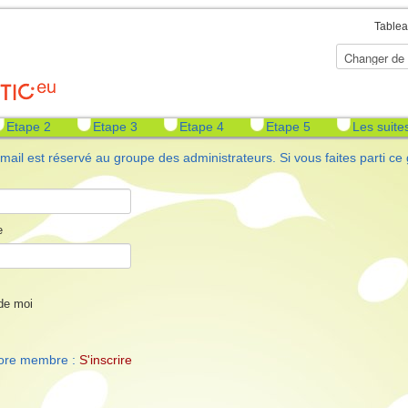
Tablea
Etape 2
Etape 3
Etape 4
Etape 5
Les suite
mail est réservé au groupe des administrateurs. Si vous faites parti ce g
e
de moi
ore membre :
S'inscrire