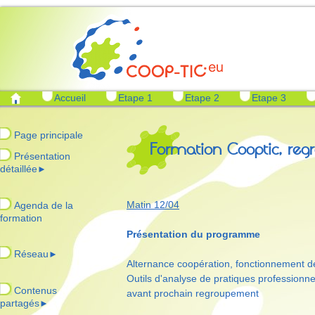
Accueil
Etape 1
Etape 2
Etape 3
Page principale
Formation Cooptic, reg
Présentation
détaillée
►
Matin 12/04
Agenda de la
formation
Présentation du programme
Réseau
►
Alternance coopération, fonctionnement de
Outils d'analyse de pratiques professionnel
Contenus
avant prochain regroupement
partagés
►