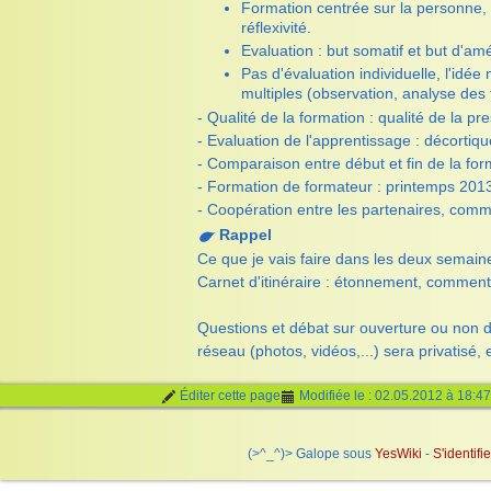
Formation centrée sur la personne, 
réflexivité.
Evaluation : but somatif et but d'am
Pas d'évaluation individuelle, l'idé
multiples (observation, analyse des t
- Qualité de la formation : qualité de la pr
- Evaluation de l'apprentissage : décortiq
- Comparaison entre début et fin de la forma
- Formation de formateur : printemps 201
- Coopération entre les partenaires, comme
Rappel
Ce que je vais faire dans les deux semain
Carnet d'itinéraire : étonnement, comment 
Questions et débat sur ouverture ou non du
réseau (photos, vidéos,...) sera privatisé, 
Éditer cette page
Modifiée le : 02.05.2012 à 18:47
(>^_^)> Galope sous
Yes
Wiki
-
S'identifie