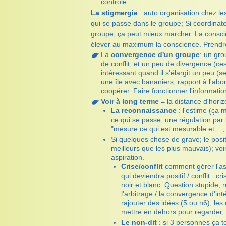
contrôlé.
La stigmergie
: auto organisation chez le
qui se passe dans le groupe; Si coordina
groupe, ça peut mieux marcher. La consci
élever au maximum la conscience. Prendre e
La
convergence d'un groupe
: un gr
de conflit, et un peu de divergence (ces
intéressant quand il s'élargit un peu 
une île avec bananiers, rapport à l'abo
coopérer. Faire fonctionner l'informat
Voir à long terme
= la distance d'hori
La reconnaissance
: l'estime (ça m
ce qui se passe, une régulation par 
"mesure ce qui est mesurable et ...;
Si quelques chose de grave; le positif
meilleurs que les plus mauvais); voi
aspiration.
Crise/conflit
comment gérer l'asp
qui deviendra positif / conflit : 
noir et blanc. Question stupide, 
l'arbitrage / la convergence d'int
rajouter des idées (5 ou n6), les
mettre en dehors pour regarder, 
Le non-dit
: si 3 personnes ça t