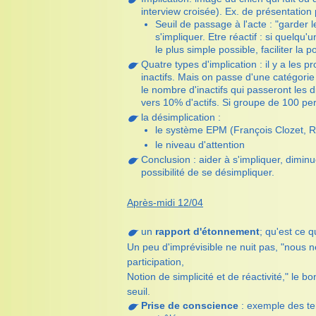
interview croisée). Ex. de présentation
Seuil de passage à l'acte : "garder 
s'impliquer. Etre réactif : si quelqu
le plus simple possible, faciliter la
Quatre types d'implication : il y a les p
inactifs. Mais on passe d'une catégori
le nombre d'inactifs qui passeront le
vers 10% d'actifs. Si groupe de 100 per
la désimplication :
le système EPM (François Clozet, RT
le niveau d'attention
Conclusion : aider à s'impliquer, diminuer
possibilité de se désimpliquer.
Après-midi 12/04
un
rapport d'étonnement
; qu'est ce 
Un peu d'imprévisible ne nuit pas, "nous n
participation,
Notion de simplicité et de réactivité," le 
seuil.
Prise de conscience
: exemple des term