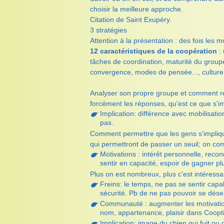
choisir la meilleure approche.
Citation de Saint Exupéry.
3 stratégies
Attention à la présentation : des fois les m
12 caractéristiques de la coopération
: 
tâches de coordination, maturité du groupe
convergence, modes de pensée..., culture p
Analyser son propre groupe et comment réa
forcément les réponses, qu'est ce que s'
Implication: différence avec mobilisati
pas.
Comment permettre que les gens s'impliquen
qui permettront de passer un seuil; on 
Motivations : intérêt personnelle, rec
sentir en capacité, espoir de gagner plu
Plus on est nombreux, plus c'est intéressa
Freins: le temps, ne pas se sentir cap
sécurité. Pb de ne pas pouvoir se dés
Communauté : augmenter les motivation
nom, appartenance, plaisir dans Coopti
Implication: image du chien qui fuit ou q